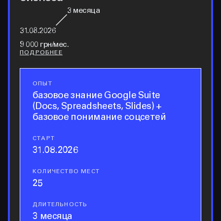
3
месяца
31.08.2026
9 000 грн/мес.
ПОДРОБНЕЕ
ОПЫТ
опыт
базовое знание Google Suite
(Docs, Spreadsheets, Slides) +
базовое понимание соцсетей
СТАРТ
старт
31.08.2026
КОЛИЧЕСТВО МЕСТ
количество мест
25
ДЛИТЕЛЬНОСТЬ
длительность
3 месяца