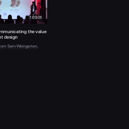
1:09:05
mmunicating the value
nt design
rcom
Sam Weingarten,