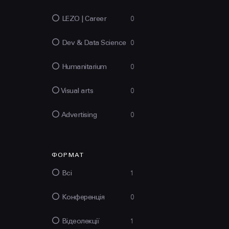
LEZO | Сareer
0
Dev & Data Science
0
Humanitarium
0
Visual arts
0
Advertising
0
ФОРМАТ
Всі
1
Конференція
0
Відеолекції
1