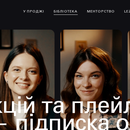
У ПРОДЖІ
БІБЛІОТЕКА
МЕНТОРСТВО
LE
цій та плей
— підписка 