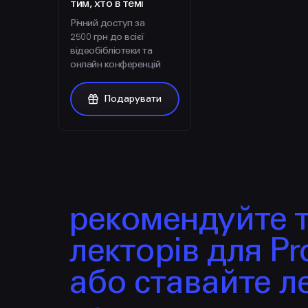
тим, хто в темі
Річний доступ за
2500 грн до всієї
відеобібліотеки та
онлайн конференцій
Подарувати
рекомендуйте 
лекторів для Pro
або ставайте л