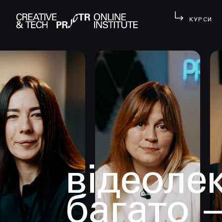
КУРСИ
відеолек
багато 