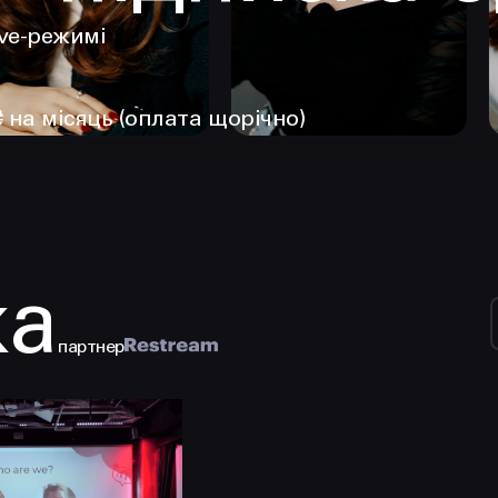
ive-режимі
₴ на місяць (оплата щорічно)
ка
партнер