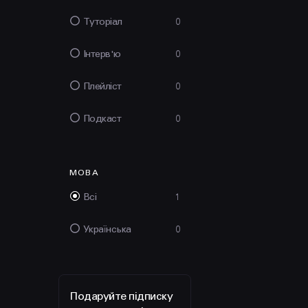
Туторіал
0
Інтерв'ю
0
Плейліст
0
Подкаст
0
МОВА
Всі
1
Українська
0
Подаруйте підписку