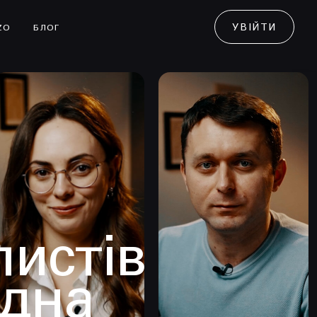
УВІЙТИ
ZO
БЛОГ
листів
одна