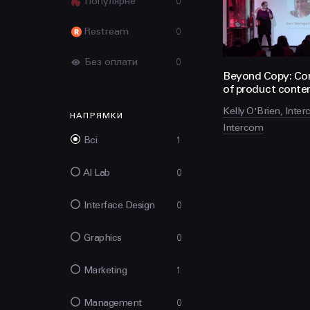
Популярне
0
Restream
0
Без оплати
0
Beyond Copy: Co
of product conte
Kelly O'Brien, Inte
НАПРЯМКИ
Intercom
Всі
1
AI Lab
0
Interface Design
0
Graphics
0
Marketing
1
Management
0