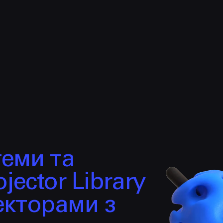
НАПИСАТИ
Політикою
Конфіденційності
hello@prjctr.com.ua
теми та
jector Library
екторами з