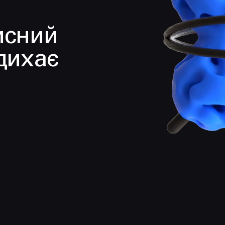
исний
дихає