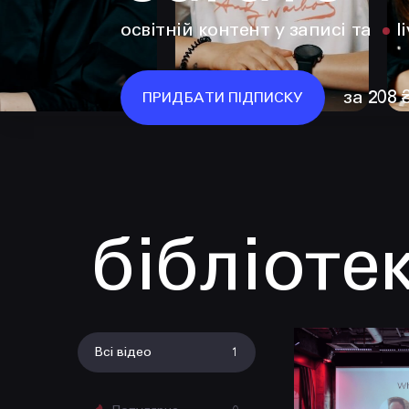
освітній контент у записі та
l
за 208 
ПРИДБАТИ ПІДПИСКУ
бібліоте
Всі відео
1