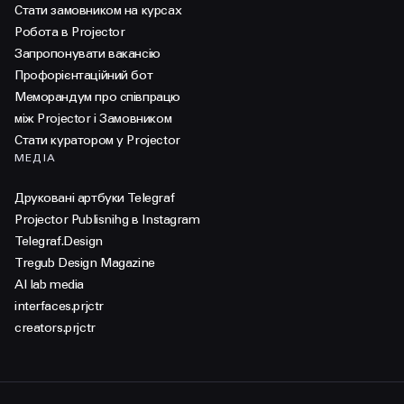
Стати замовником на курсах
Робота в Projector
Запропонувати вакансію
Профорієнтаційний бот
Меморандум про співпрацю
між Projector і Замовником
Стати куратором у Projector
МЕДІА
Друковані артбуки Telegraf
Projector Publisnihg в Instagram
Telegraf.Design
Tregub Design Magazine
AI lab media
interfaces.prjctr
creators.prjctr