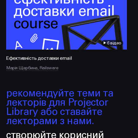
FACEBOOK
LINKEDIN
6 відео
Ефективність доставки email
Марія Щербина, Railsware
рекомендуйте теми та
лекторів для Projector
Library або ставайте
лекторами з нами.
створюйте корисний