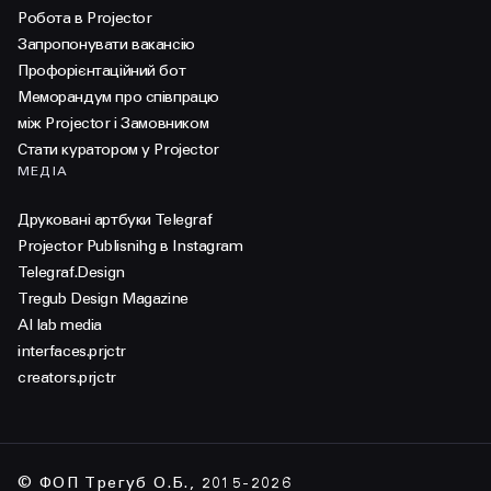
Робота в Projector
Запропонувати вакансію
Профорієнтаційний бот
Меморандум про співпрацю
між Projector і Замовником
Стати куратором у Projector
МЕДІА
Друковані артбуки Telegraf
Projector Publisnihg в Instagram
Telegraf.Design
Tregub Design Magazine
AI lab media
interfaces.prjctr
creators.prjctr
© ФОП Трегуб О.Б., 2015-2026