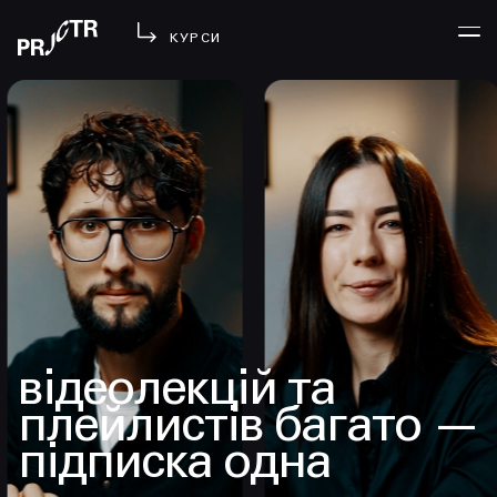
КУРСИ
УВІЙТИ
МЕНЮ
у проджі
бібліотека
менторство
lezo
блог
відеолекцій та
вийти
плейлистів багато —
підписка одна