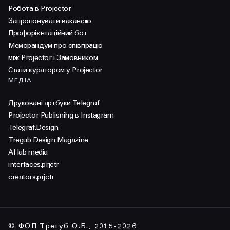
Робота в Projector
Запропонувати вакансію
Профорієнтаційний бот
Меморандум про співпрацю
між Projector і Замовником
Стати куратором у Projector
МЕДІА
Друковані артбуки Telegraf
Projector Publisnihg в Instagram
Telegraf.Design
Tregub Design Magazine
AI lab media
interfaces.prjctr
creators.prjctr
© ФОП Трегуб О.Б., 2015-2026