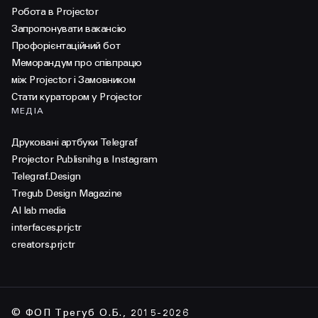
Робота в Projector
Запропонувати вакансію
Профорієнтаційний бот
Меморандум про співпрацю
між Projector і Замовником
Стати куратором у Projector
МЕДІА
Друковані артбуки Telegraf
Projector Publisnihg в Instagram
Telegraf.Design
Tregub Design Magazine
AI lab media
interfaces.prjctr
creators.prjctr
© ФОП Трегуб О.Б., 2015-2026