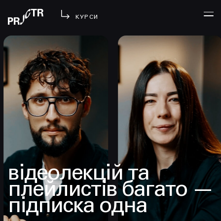
КУРСИ
УВІЙТИ
МЕНЮ
у проджі
бібліотека
менторство
lezo
блог
відеолекцій та
вийти
плейлистів багато —
підписка одна