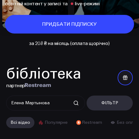
освітній контент у записі та
live-режимі
ПРИДБАТИ ПІДПИСКУ
за 208 ₴ на місяць (оплата щорічно)
бібліотека
КОНТАКТИ
+38 097 015 92 72
партнер
+38 099 236 68 38
ФІЛЬТР
hello@prjctr.com
Всі відео
Популярне
Restream
Без оплат
INSTAGRAM
TELEGRAM
YOUTUBE