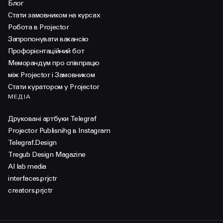
Блог
Стати замовником на курсах
Робота в Projector
Запропонувати вакансію
Профорієнтаційний бот
Меморандум про співпрацю
між Projector і Замовником
Стати куратором у Projector
МЕДІА
Друковані артбуки Telegraf
Projector Publisnihg в Instagram
Telegraf.Design
Tregub Design Magazine
AI lab media
interfaces.prjctr
creators.prjctr