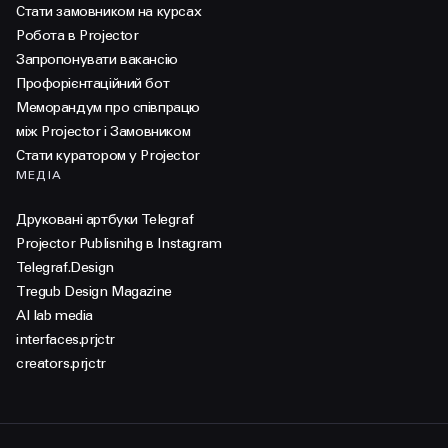
Стати замовником на курсах
Робота в Projector
Запропонувати вакансію
Профорієнтаційний бот
Меморандум про співпрацю
між Projector і Замовником
Стати куратором у Projector
МЕДІА
Друковані артбуки Telegraf
Projector Publisnihg в Instagram
Telegraf.Design
Tregub Design Magazine
AI lab media
interfaces.prjctr
creators.prjctr