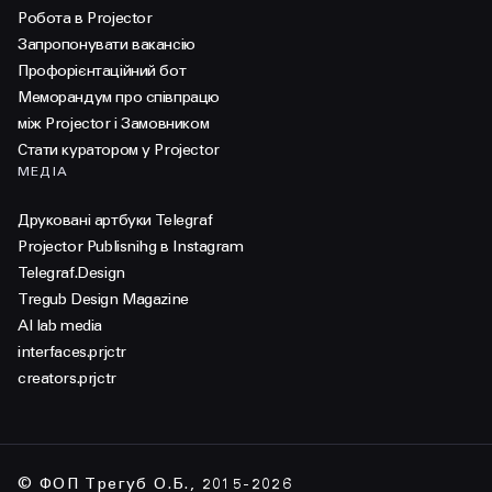
Робота в Projector
Запропонувати вакансію
Профорієнтаційний бот
Меморандум про співпрацю
між Projector і Замовником
Стати куратором у Projector
МЕДІА
Друковані артбуки Telegraf
Projector Publisnihg в Instagram
Telegraf.Design
Tregub Design Magazine
AI lab media
interfaces.prjctr
creators.prjctr
© ФОП Трегуб О.Б., 2015-2026