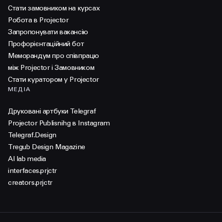
Стати замовником на курсах
Робота в Projector
Запропонувати вакансію
Профорієнтаційний бот
Меморандум про співпрацю
між Projector і Замовником
Стати куратором у Projector
МЕДІА
Друковані артбуки Telegraf
Projector Publisnihg в Instagram
Telegraf.Design
Tregub Design Magazine
AI lab media
interfaces.prjctr
creators.prjctr