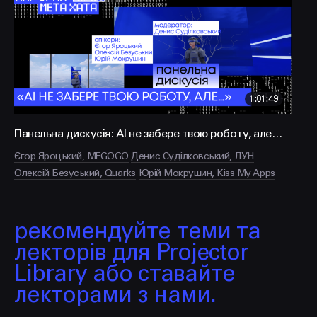
FACEBOOK
LINKEDIN
1:01:49
Панельна дискусія: AI не забере твою роботу, але…
Єгор Яроцький, MEGOGO
Денис Суділковський, ЛУН
Олексій Безуський, Quarks
Юрій Мокрушин, Kiss My Apps
рекомендуйте теми та
лекторів для Projector
Library або ставайте
лекторами з нами.