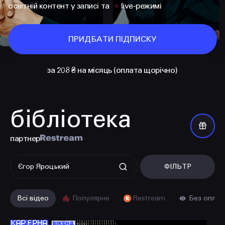
освітній контент у записі та
live-режимі
ПРИДБАТИ ПІДПИСКУ
за 208 ₴ на місяць (оплата щорічно)
бібліотека
КОНТАКТИ
+38 097 015 92 72
партнер
+38 099 236 68 38
ФІЛЬТР
hello@prjctr.com
Всі відео
Популярне
Restream
Без оплат
INSTAGRAM
TELEGRAM
YOUTUBE