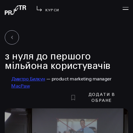
КУРСИ
УВІЙТИ
з нуля до першого
МЕНЮ
у проджі
мільйона користувачів
бібліотека
Дмитро Билкун
— product marketing manager
менторство
MacPaw
lezo
ДОДАТИ В
блог
ОБРАНЕ
вийти