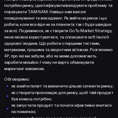
потрібен ринку, ідентифікувати/валідувати проблему та
порахувати ТАМ/SAM. Навіщо нам взагалі
позиціонування та меседжинг. Як вийти на ринок і що
робити, коли все йде не за планом (а так і буде швидше
за все). Подивимося, як створити Go To Market Strategy,
якою можна користуватися, та спланувати soft launch
здорової людини. Що робити з першими тестами,
метриками, грошима та зворотним зв'язком. Розглянемо
4Р, про які ми забули, або як меми допомагають
заробити мільйон. І чому не варто обмежувати
маркетинг еквізином.
Обговоримо:
як знайти попит та визначити цільові сегменти ринку;
як створити пропозицію для ринку, щоб твій продукт
був комусь потрібен;
як запустити продукт та почати ефективно вчитися
на помилках;