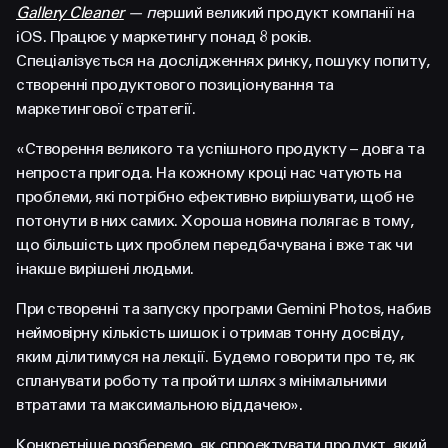
FACEBOOK
LINKEDIN
Gallery Cleaner
— п
ерший великий продукт компанії на
iOS. Працює у маркетингу понад 8 років.
Спеціалізується на дослідженнях ринку, пошуку попиту,
створенні продуктового позиціонування та
маркетингової стратегії.
«Створення великого та успішного продукту – довга та
непроста пригода. На кожному кроці нас чатують на
проблеми, які потрібно ефективно вирішувати, щоб не
потонути в них самих. Хороша новина полягає в тому,
що більшість цих проблем передбачувана і вже так чи
інакше вирішені людьми.
При створенні та запуску програми Gemini Photos, набив
неймовірну кількість шишок і отримав тонну досвіду,
яким ділитимуся на лекції. Будемо говорити про те, як
спланувати роботу та пройти шлях з мінімальними
втратами та максимальною віддачею».
Конкретніше розберемо, як спроектувати продукт, який