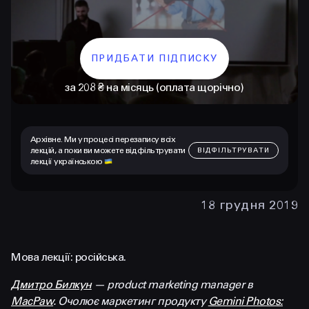
ПРИДБАТИ ПІДПИСКУ
за 208 ₴ на місяць (оплата щорічно)
Архівне. Ми у процесі перезапису всіх
лекцій, а поки ви можете відфільтрувати
ВІДФІЛЬТРУВАТИ
лекції українською
КОНТАКТИ
+38 097 015 92 72
18 грудня 2019
+38 099 236 68 38
hello@prjctr.com
Мова лекції: російська.
Дмитро Билкун
— product marketing manager в
INSTAGRAM
TELEGRAM
YOUTUBE
MacPaw
. Очолює маркетинг продукту
Gemini Photos: