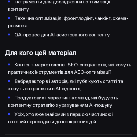
•
Інструменти для дослідження і оптимізації
контенту
•
Технічна оптимізація: фронтлодінг, чанкінг, схема-
розмітка
•
QA-процес для AI-асистованого контенту
Для кого цей матеріал
•
Контент-маркетологів і SEO-спеціалістів, які хочуть
практичних інструментів для AEO-оптимізації
•
Вебредакторів і авторів, які публікують статті та
хочуть потрапляти в AI-відповіді
•
Продуктових і маркетинг-команд, які будують
контентну стратегію з урахуванням AI-пошуку
•
Усіх, хто вже знайомий з першою частиною і
готовий переходити до конкретних дій