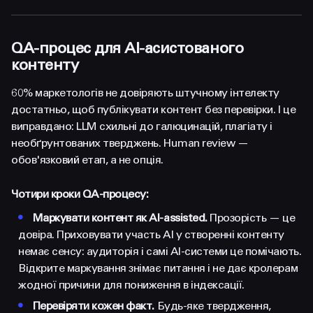
QA-процес для AI-асистованого
контенту
60% маркетологів не довіряють штучному інтелекту
достатньо, щоб публікувати контент без перевірки. І це
виправдано: LLM схильні до галюцинацій, плагіату і
необґрунтованих тверджень. Human review —
обов'язковий етап, а не опція.
Чотири кроки QA-процесу:
•
Маркувати контент як AI-assisted.
Прозорість — це
довіра. Приховувати участь AI у створенні контенту
немає сенсу: аудиторія і самі AI-системи це помічають.
Відкрите маркування знімає питання і не дає кролерам
жодної причини для пониження в індексації.
•
Перевіряти кожен факт.
Будь-яке твердження,