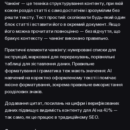
Чанкінг — це техніка структурування контенту, при якій
кожен розділ статті є самодостатнім і зрозумілим без
решти тексту. Тест простий: скопіювати будь-який один
блок статті і вставити його в окремий документ. Якщо
його можна прочитати повноцінно — без відчуття, що
бракує контексту — чанкінг виконано правильно.
Практичні елементи чанкінгу: нумеровані списки для
інструкцій, марковані для перерахувань, порівняльні
таблиці для зіставлення даних. Правильне
форматування і граматика теж мають значення: AI
навчений на коректно оформленому тексті і помічає
якісне форматування, зокрема правильне використання
розділових знаків.
Додавання цитат, посилань на цифри і верифікованих
даних підвищує видимість контенту для AI на 40% —
так само, як це працює в традиційному SEO.