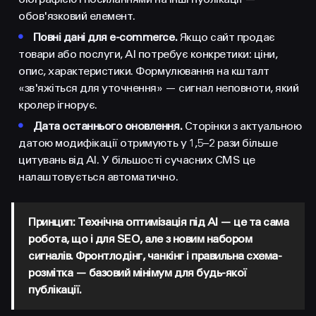
обов'язковий елемент.
•
Повні дані для e-commerce.
Якщо сайт продає
товари або послуги, AI потребує конкретики: ціни,
опис, характеристики. Формулювання на кшталт
«зв'яжіться для уточнення» — сигнал неповноти, який
кролер ігнорує.
•
Дата останнього оновлення.
Сторінки з актуальною
датою модифікації отримують у 1,5–2 рази більше
цитувань від AI. У більшості сучасних CMS це
налаштовується автоматично.
Принцип: Технічна оптимізація під AI — це та сама
робота, що і для SEO, але з новим набором
сигналів. Фронтлодінг, чанкінг і правильна схема-
розмітка — базовий мінімум для будь-якої
публікації.