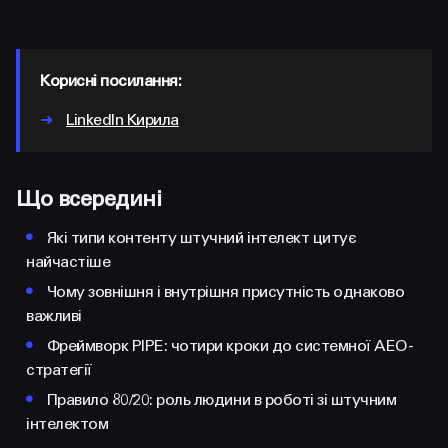
FACEBOOK
LINKEDIN
Корисні посилання:
➜
LinkedIn Кирила
Що всередині
•
Які типи контенту штучний інтелект цитує
найчастіше
•
Чому зовнішня і внутрішня присутність однаково
важливі
•
Фреймворк PIPE: чотири кроки до системної AEO-
стратегії
•
Правило 80/20: роль людини в роботі зі штучним
інтелектом