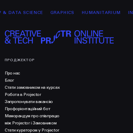
TA SCIENCE
GRAPHICS
HUMANITARIUM
INTERFA
ПРОДЖЕКТОР
Про нас
Блог
Стати замовником на курсах
Робота в Projector
Запропонувати вакансію
Профорієнтаційний бот
Меморандум про співпрацю
між Projector і Замовником
Стати куратором у Projector