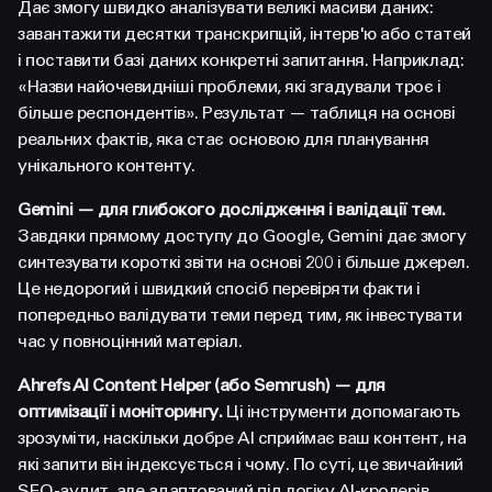
Дає змогу швидко аналізувати великі масиви даних:
завантажити десятки транскрипцій, інтерв'ю або статей
і поставити базі даних конкретні запитання. Наприклад:
«Назви найочевидніші проблеми, які згадували троє і
більше респондентів». Результат — таблиця на основі
реальних фактів, яка стає основою для планування
унікального контенту.
Gemini — для глибокого дослідження і валідації тем.
Завдяки прямому доступу до Google, Gemini дає змогу
синтезувати короткі звіти на основі 200 і більше джерел.
Це недорогий і швидкий спосіб перевіряти факти і
попередньо валідувати теми перед тим, як інвестувати
час у повноцінний матеріал.
Ahrefs AI Content Helper (або Semrush) — для
оптимізації і моніторингу.
Ці інструменти допомагають
зрозуміти, наскільки добре AI сприймає ваш контент, на
які запити він індексується і чому. По суті, це звичайний
SEO-аудит, але адаптований під логіку AI-кролерів.