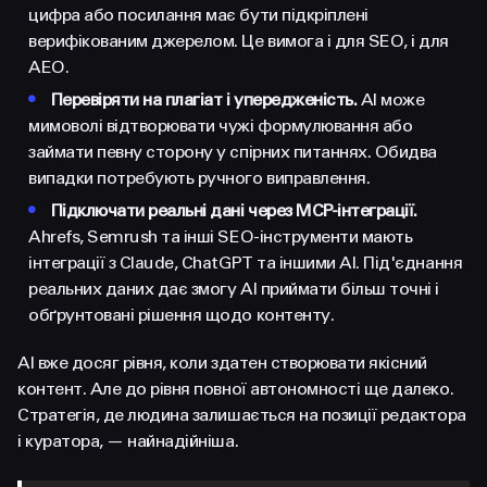
цифра або посилання має бути підкріплені
верифікованим джерелом. Це вимога і для SEO, і для
AEO.
•
Перевіряти на плагіат і упередженість.
AI може
мимоволі відтворювати чужі формулювання або
займати певну сторону у спірних питаннях. Обидва
випадки потребують ручного виправлення.
•
Підключати реальні дані через MCP-інтеграції.
Ahrefs, Semrush та інші SEO-інструменти мають
інтеграції з Claude, ChatGPT та іншими AI. Під'єднання
реальних даних дає змогу AI приймати більш точні і
обґрунтовані рішення щодо контенту.
AI вже досяг рівня, коли здатен створювати якісний
контент. Але до рівня повної автономності ще далеко.
Стратегія, де людина залишається на позиції редактора
і куратора, — найнадійніша.