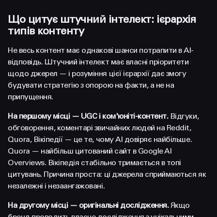
Що цитує штучний інтелект: ієрархія
типів контенту
Не весь контент має однакові шанси потрапити в AI-
відповідь. Штучний інтелект має власні пріоритети
щодо джерел — і розуміння цієї ієрархії дає змогу
будувати стратегію з опорою на факти, а не на
припущення.
На першому місці — UGC і ком'юніті-контент.
Відгуки,
обговорення, коментарі звичайних людей на Reddit,
Quora, Вікіпедії — це те, чому AI довіряє найбільше.
Quora — найбільш цитований сайт в Google AI
Overviews. Вікіпедія стабільно тримається в топі
цитувань. Причина проста: ці джерела сприймаються як
незалежні і незаангажовані.
На другому місці — оригінальні дослідження.
Якщо
бренд проводить власне дослідження з унікальними