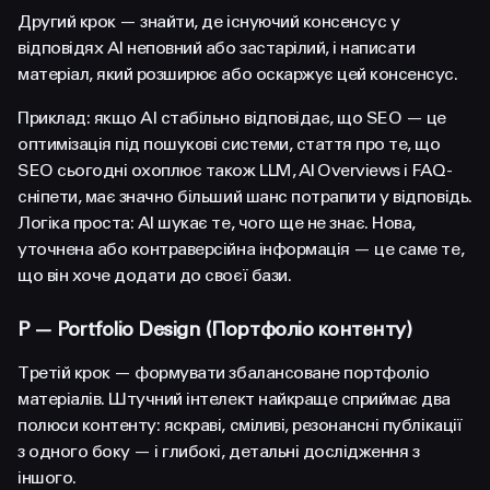
Другий крок — знайти, де існуючий консенсус у
відповідях AI неповний або застарілий, і написати
матеріал, який розширює або оскаржує цей консенсус.
Приклад: якщо AI стабільно відповідає, що SEO — це
оптимізація під пошукові системи, стаття про те, що
SEO сьогодні охоплює також LLM, AI Overviews і FAQ-
сніпети, має значно більший шанс потрапити у відповідь.
Логіка проста: AI шукає те, чого ще не знає. Нова,
уточнена або контраверсійна інформація — це саме те,
що він хоче додати до своєї бази.
P — Portfolio Design (Портфоліо контенту)
Третій крок — формувати збалансоване портфоліо
матеріалів. Штучний інтелект найкраще сприймає два
полюси контенту: яскраві, сміливі, резонансні публікації
з одного боку — і глибокі, детальні дослідження з
іншого.