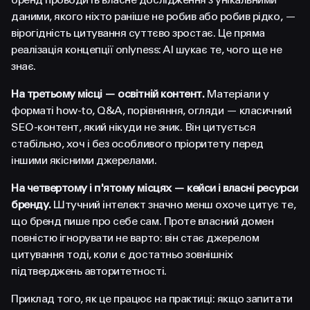
даними, якого ніхто раніше не робив або робив рідко, —
вірогідність цитування суттєво зростає. Це пряма
реалізація концепції onlyness: AI шукає те, чого ще не
знає.
На третьому місці — освітній контент.
Матеріали у
форматі how-to, Q&A, порівняння, огляди — класичний
SEO-контент, який нікуди не зник. Він цитується
стабільно, хоч і без особливого пріоритету перед
іншими якісними джерелами.
На четвертому і п'ятому місцях — кейси і власні ресурси
бренду.
Штучний інтелект значно менш охоче цитує те,
що бренд пише про себе сам. Проте власний домен
повністю ігнорувати не варто: він стає джерелом
цитування тоді, коли є достатньо зовнішніх
підтверджень авторитетності.
Приклад того, як це працює на практиці: якщо запитати