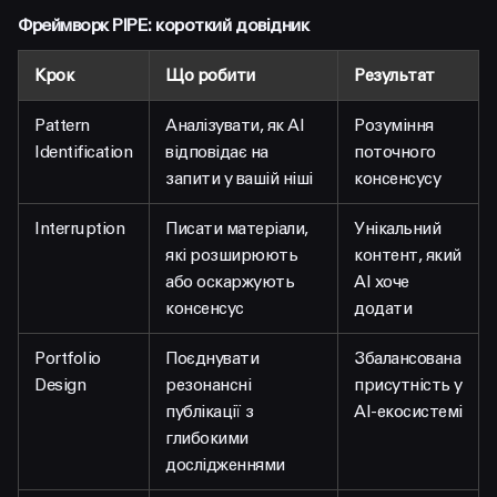
Фреймворк PIPE: короткий довідник
Крок
Що робити
Результат
Pattern
Аналізувати, як AI
Розуміння
Identification
відповідає на
поточного
запити у вашій ніші
консенсусу
Interruption
Писати матеріали,
Унікальний
які розширюють
контент, який
або оскаржують
AI хоче
консенсус
додати
Portfolio
Поєднувати
Збалансована
Design
резонансні
присутність у
публікації з
AI-екосистемі
глибокими
дослідженнями