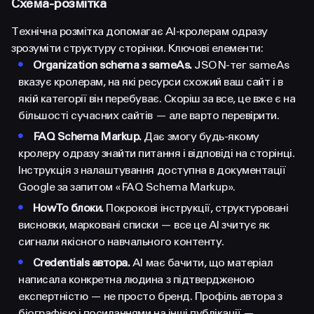
Схема-розмітка
Технічна розмітка допомагає AI-кролерам одразу
зрозуміти структуру сторінки. Ключові елементи:
•
Organization schema з sameAs.
JSON-тег sameAs
вказує кролерам, на які ресурси схожий ваш сайт і в
якій категорії він перебуває. Скоріш за все, це вже є на
більшості сучасних сайтів — але варто перевірити.
•
FAQ Schema Markup.
Дає змогу будь-якому
кролеру одразу знайти питання і відповіді на сторінці.
Інструкція з налаштування доступна в документації
Google за запитом «FAQ Schema Markup».
•
HowTo блоки.
Покрокові інструкції, структуровані
висновки, марковані списки — все це AI зчитує як
сигнали якісного навчального контенту.
•
Credentials автора.
AI має бачити, що матеріал
написала конкретна людина з підтвердженою
експертністю — не просто бренд. Профіль автора з
біографією і посиланнями на інші публікації —