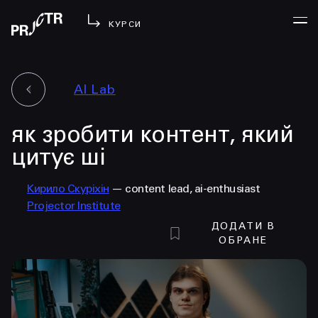
КУРСИ
AI Lab
УВІЙТИ
як зробити контент, який
МЕНЮ
у проджі
цитує ші
бібліотека
Кирило Скуріхін
— content lead, ai-enthusiast
менторство
Projector Institute
lezo
ДОДАТИ В
блог
ОБРАНЕ
вийти