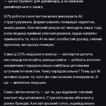
— це інструмент для дизайнера, а не замінник
дизайнерського смаку.
80% роботи з контентом може виконувати AI:
структурування, форматування, генерація чернеток,
аналіз даних. Але якісний результат виходить лише тоді,
коли людина приймає ключові рішення, задає напрям і
привносить те, чого AI не має: особистий досвід, сміливі
прогнози, авторську позицію.
Саме ці 20% людського внеску — експертні цитати,
нестандартні інсайти, реальні кейси — роблять контент
незамінним і парадоксально найбільш цитованим
штучним інтелектом. Чому парадоксально? Тому що AI
активно шукає те, чого він сам не може згенерувати. А
це — виключно людське.
Смак і автентичність — це те, що відрізняє типовий
контент від нетипового. Стратегія може збігатися у
різних брендів. Але авторський голос, індивідуальна