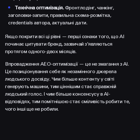
•
Технічна оптимізація.
Фронтлодінг, чанкінг,
заголовки-запити, правильна схема-розмітка,
credentials автора, актуальні дати.
Якщо покрити всі ці рівні — перші ознаки того, що AI
починає цитувати бренд, зазвичай з'являються
протягом одного-двох місяців.
Впровадження AEO-оптимізації — це не змагання з AI.
Це позиціонування себе як незамінного джерела
людського досвіду. Чим більше контенту у світі
генерують машини, тим ціннішим стає справжній
людський голос. І чим більше консенсусу в AI-
відповідях, тим помітнішою стає сміливість робити те,
чого інші ще не робили.