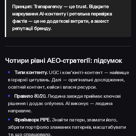
Принцип: Transparency — це trust. Відкрите
маркування AI-контенту і ретельна перевірка
фактів — це не додаткові витрати, а захист
репутації бренду.
Чотири рівні AEO-стратегії: підсумок
•
Типи контенту.
UGC і ком'юніті-контент — найвище
в ієрархії цитувань. Далі — оригінальні дослідження,
освітній контент, кейси і власні ресурси.
•
Правило 80/20.
Людина завжди приймає ключові
рішення і додає onlyness. AI виконує — людина
направляє.
•
Фреймворк PIPE.
Знайти патерн, зламати його,
зібрати портфоліо зламаних патернів, масштабувати
те, що спрацювало.