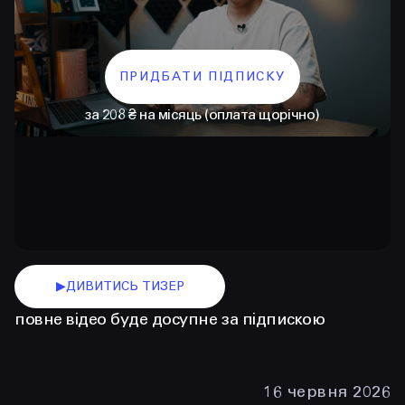
ПРИДБАТИ ПІДПИСКУ
за 208 ₴ на місяць (оплата щорічно)
КОНТАКТИ
+38 097 015 92 72
+38 099 236 68 38
▶
ДИВИТИСЬ ТИЗЕР
повне відео буде досупне за підпискою
hello@prjctr.com
INSTAGRAM
TELEGRAM
YOUTUBE
16 червня 2026