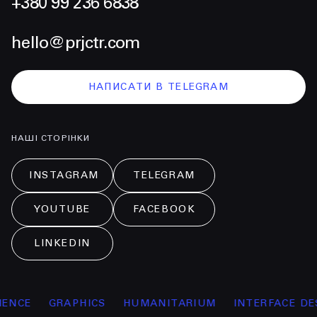
+380 99 236 6838
hello@prjctr.com
НАПИСАТИ В TELEGRAM
НАШІ СТОРІНКИ
INSTAGRAM
TELEGRAM
YOUTUBE
FACEBOOK
LINKEDIN
CE
GRAPHICS
HUMANITARIUM
INTERFACE DESI