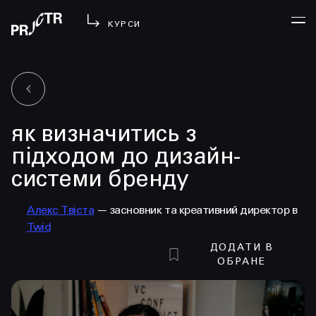
КУРСИ
УВІЙТИ
як визначитись з
МЕНЮ
у проджі
підходом до дизайн-
бібліотека
системи бренду
менторство
lezo
Алекс Твіста
— засновник та креативний директор в
Twid
блог
ДОДАТИ В
вийти
ОБРАНЕ