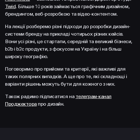
FACEBOOK
LINKEDIN
Twid
. Більше 10 років займається графічним дизайном,
брендингом, веб-розробкою та відео-контентом.
На лекції розберемо різні підходи до розробки дизайн-
системи бренду на прикладі чотирьох різних кейсів.
Вони усі різні, це стартапи, середній та великий бізнеси,
b2b і b2c продукти, з фокусом на Україну і на більш
широку географію.
Поговоримо про прийоми та критерії, які важливі для
таких полярних випадків. А ще про те, які складнощі і
варіанти рішень можуть бути для кожного з них.
Також радимо підписатися на
телеграм-канал
Проджектора
про дизайн.