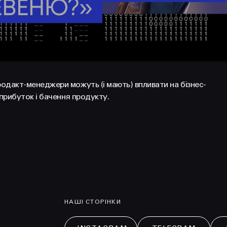
родакт-менеджери можуть (і мають) впливати на бізнес-
 прибуток і бачення продукту.
Політикою
Конфіденційності
НАШІ СТОРІНКИ
НАПИСАТИ
hello@prjctr.com.ua