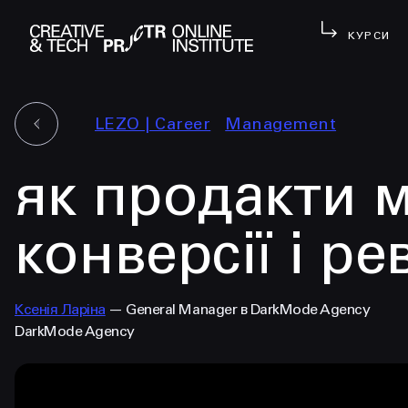
КУРСИ
LEZO | Сareer
Management
як продакти 
конверсії і р
Ксенія Ларіна
— General Manager в DarkMode Agency
DarkMode Agency