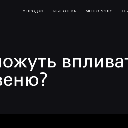
У ПРОДЖІ
БІБЛІОТЕКА
МЕНТОРСТВО
LE
можуть вплива
евеню?