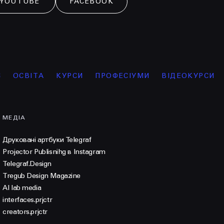
YOUTUBE
FACEBOOK
ОСВІТА
КУРСИ
ПРОФЕСІУМИ
ВІДЕОКУРСИ
ІН
МЕДІА
Друковані артбуки Telegraf
Projector Publisnihg в Instagram
Telegraf.Design
Tregub Design Magazine
AI lab media
interfaces.prjctr
creators.prjctr