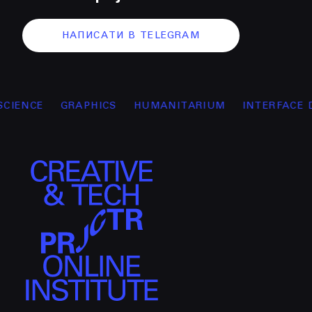
НАПИСАТИ В TELEGRAM
ENCE
GRAPHICS
HUMANITARIUM
INTERFACE DES