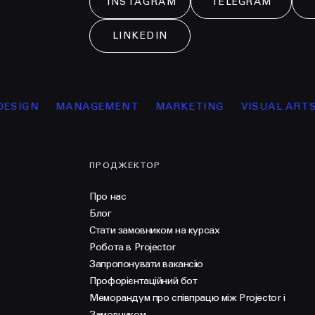
INSTAGRAM
TELEGRAM
LINKEDIN
IGN
MANAGEMENT
MARKETING
VISUAL ARTS
ПРОДЖЕКТОР
Про нас
Блог
Стати замовником на курсах
Робота в Projector
Запропонувати вакансію
Профорієнтаційний бот
Меморандум про співпрацю між Projector і
Замовником