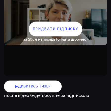
ПРИДБАТИ ПІДПИСКУ
за 208 ₴ на місяць (оплата щорічно)
КОНТАКТИ
+38 097 015 92 72
+38 099 236 68 38
▶
ДИВИТИСЬ ТИЗЕР
hello@prjctr.com
повне відео буде досупне за підпискою
INSTAGRAM
TELEGRAM
YOUTUBE