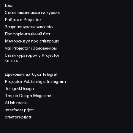
Блог
Стати замовником на курсах
Робота в Projector
Запропонувати вакансію
Профорієнтаційний бот
Меморандум про співпрацю
між Projector і Замовником
Стати куратором у Projector
МЕДІА
Друковані артбуки Telegraf
Projector Publisnihg в Instagram
Telegraf.Design
Tregub Design Magazine
AI lab media
interfaces.prjctr
creators.prjctr