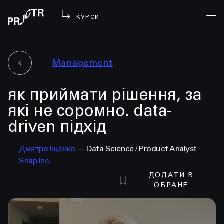
КУРСИ
Management
УВІЙТИ
як приймати рішення, за
МЕНЮ
у проджі
які не соромно. data-
бібліотека
driven підхід
менторство
lezo
Дмитро Іщенко
— Data Science / Product Analyst
Snap Inc.
блог
ДОДАТИ В
вийти
ОБРАНЕ