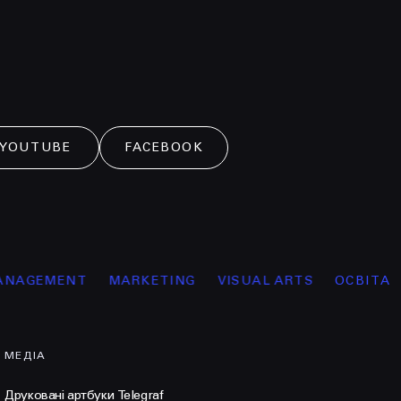
YOUTUBE
FACEBOOK
EMENT
MARKETING
VISUAL ARTS
ОСВІТА
КУ
МЕДІА
Друковані артбуки Telegraf