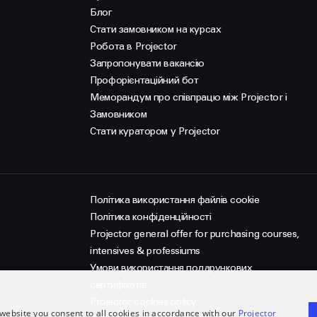
Блог
Стати замовником на курсах
Робота в Projector
Запропонувати вакансію
Профорієнтаційний бот
Меморандум про співпрацю між Projector і
Замовником
Стати куратором у Projector
Політика використання файлів cookie
Політика конфіденційності
Projector general offer for purchasing courses,
intensives & professiums
Умови використання подарункових
сертифікатів
Projector cookies policy
website you consent to all cookies in accordance with our
Projector