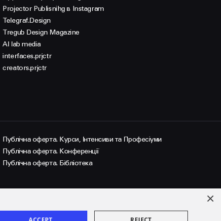
Projector Publisnihg в Instagram
Telegraf.Design
Tregub Design Magazine
AI lab media
interfaces.prjctr
creators.prjctr
Публічна оферта. Курси, Інтенсиви та Професіуми
Публічна оферта. Конференції
Публічна оферта. Бібліотека
×
ACCEPT
REJECT