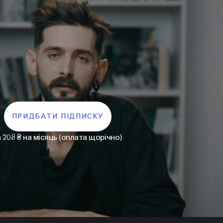
ПРИДБАТИ ПІДПИСКУ
а 208 ₴ на місяць (оплата щорічно)