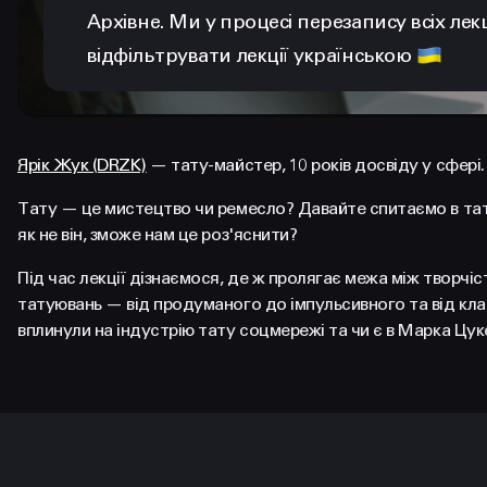
Архівне. Ми у процесі перезапису всіх лек
відфільтрувати лекції українською
Ярік Жук (DRZK)
— тату-майстер, 10 років досвіду у сфері
Тату — це мистецтво чи ремесло? Давайте спитаємо в т
як не він, зможе нам це роз'яснити?
Під час лекції дізнаємося, де ж пролягає межа між творчіст
татуювань — від продуманого до імпульсивного та від клас
вплинули на індустрію тату соцмережі та чи є в Марка Цук