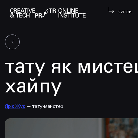
КУРСИ
тату як мисте
хайпу
Ярік Жук
— тату-майстер