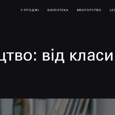
У ПРОДЖІ
БІБЛІОТЕКА
МЕНТОРСТВО
LE
цтво: від клас