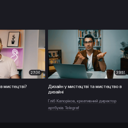
27:06
39:51
НАПИСАТИ
Політикою
Конфіденційності
в мистецтві?
Дизайн у мистецтві та мистецтво в
дизайні
hello@prjctr.com.ua
Гліб Капоріков, креативний директор
артбуків Telegraf