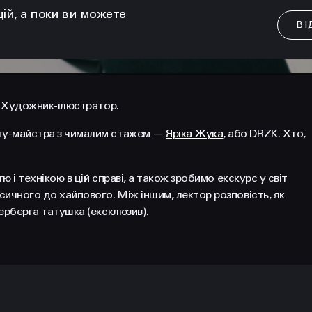
цій, а поки ви можете
ВІ
. Художник-ілюстратор.
ату-майстра з чималим стажем —
Яріка Жука
, або DRZK. Хто,
ю і технікою в цій справі, а також зробимо екскурс у світ
ичного до хайпового. Між іншим, лектор розповість, як
ерберга татушка (ексклюзив).