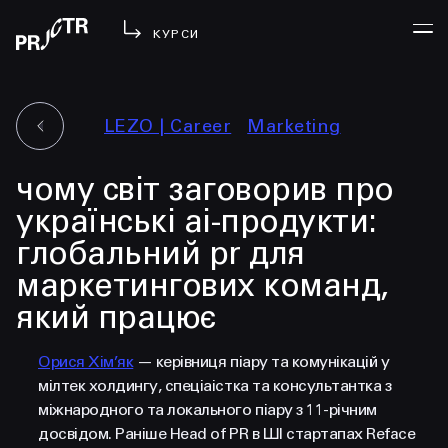
КУРСИ
LEZO | Сareer
Marketing
УВІЙТИ
чому світ заговорив про
МЕНЮ
у проджі
українські ai-продукти:
бібліотека
глобальний pr для
менторство
маркетингових команд,
lezo
який працює
блог
вийти
Орися Хім’як
— керівниця піару та комунікацій у
мілтек холдингу, спеціаістка та консультантка з
міжнародного та локального піару з 11-річним
досвідом. Раніше Head of PR в ШІ стартапах Reface