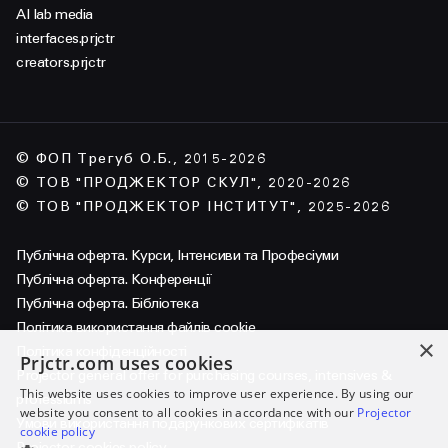
AI lab media
interfaces.prjctr
creators.prjctr
© ФОП Трегуб О.Б., 2015-2026
© ТОВ "ПРОДЖЕКТОР СКУЛ", 2020-2026
© ТОВ "ПРОДЖЕКТОР ІНСТИТУТ", 2025-2026
Публічна оферта. Курси, Інтенсиви та Професіуми
Публічна оферта. Конференції
Публічна оферта. Бібліотека
Політика використання файлів cookie
×
Політика конфіденційності
Prjctr.com uses cookies
Projector general offer for purchasing courses, intensives &
This website uses cookies to improve user experience. By using our
professiums
website you consent to all cookies in accordance with our
Projector
Умови використання подарункових сертифікатів
cookie policy
Projector cookies policy