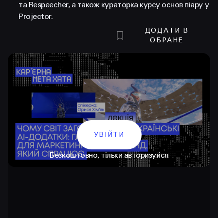
та Respeecher, а також кураторка курсу основ піару у
Projector.
ДОДАТИ В
ОБРАНЕ
КОНТАКТИ
+38 097 015 92 72
УВІЙТИ
+38 099 236 68 38
Безкоштовно, тільки авторизуйся
hello@prjctr.com
INSTAGRAM
TELEGRAM
YOUTUBE