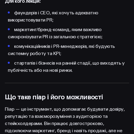
Для кого лекція:
•
фаундерів і CEO, які хочуть адекватно
використовувати PR;
•
маркетинг/бренд-команд, яким важливо
синхронізувати PR із загальною стратегією;
•
комунікаційників і PR-менеджерів, які будують
системну роботу та KPI;
•
стартапів і бізнесів на ранній стадії, що виходять у
публічність або на нові ринки.
Що таке піар і його можливості
Піар — це інструмент, що допомагає будувати довіру,
репутацію та взаєморозуміння з аудиторією та
стейкхолдерами. Він працює довгостроково,
підсилюючи маркетинг, бренд і навіть продажі, але не