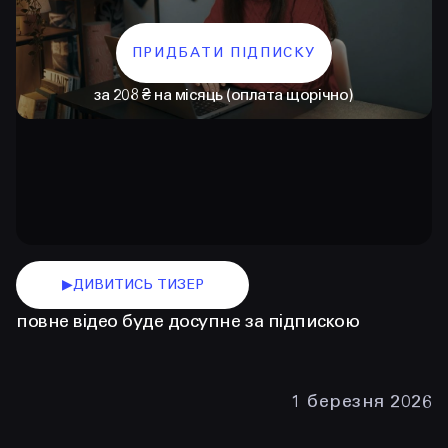
ПРИДБАТИ ПІДПИСКУ
за 208 ₴ на місяць (оплата щорічно)
КОНТАКТИ
+38 097 015 92 72
▶
ДИВИТИСЬ ТИЗЕР
+38 099 236 68 38
повне відео буде досупне за підпискою
hello@prjctr.com
1 березня 2026
INSTAGRAM
TELEGRAM
YOUTUBE