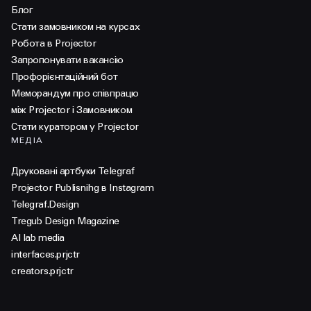
Блог
Стати замовником на курсах
Робота в Projector
Запропонувати вакансію
Профорієнтаційний бот
Меморандум про співпрацю
між Projector і Замовником
Стати куратором у Projector
МЕДІА
Друковані артбуки Telegraf
Projector Publisnihg в Instagram
Telegraf.Design
Tregub Design Magazine
AI lab media
interfaces.prjctr
creators.prjctr