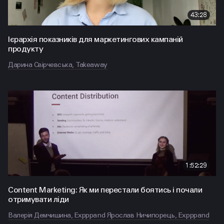
43:28
Ієрархія показників для маркетингових кампаній
продукту
Дарина Свірчевська, Takeaway
1:52:29
Content Marketing: Як ми перестали боятись і почали
отримувати ліди
Валерія Демчишина, Expppand
Ярослав Ничипорець, Expppand