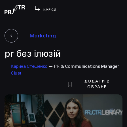
КУРСИ
Marketing
УВІЙТИ
pr без ілюзій
МЕНЮ
у проджі
Карина Стешенко
— PR & Communications Manager
бібліотека
Clust
менторство
ДОДАТИ В
lezo
ОБРАНЕ
блог
вийти