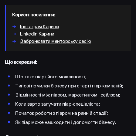
FACEBOOK
LINKEDIN
Корисні посилання:
➜
Інстаграм Карини
➜
LinkedIn Карини
➜
Забронювати менторську сесію
Що всередині:
•
Що таке піар і його можливості;
•
Типові помилки бізнесу при старті піар-кампаній;
•
Відмінності між піаром, маркетингом і сейлзом;
•
Коли варто залучати піар-спеціаліста;
•
Початок роботи з піаром на ранній стадії;
•
Як піар може нашкодити і допомогти бізнесу.