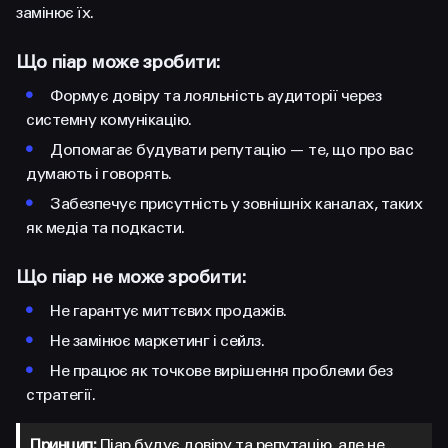
замінює їх.
Що піар може зробити:
•
Формує довіру та лояльність аудиторії через
системну комунікацію.
•
Допомагає будувати репутацію — те, що про вас
думають і говорять.
•
Забезпечує присутність у зовнішніх каналах, таких
як медіа та подкасти.
Що піар не може зробити:
•
Не гарантує миттєвих продажів.
•
Не замінює маркетинг і сейлз.
•
Не працює як точкове вирішення проблеми без
стратегії.
Принцип:
Піар будує довіру та репутацію, але не