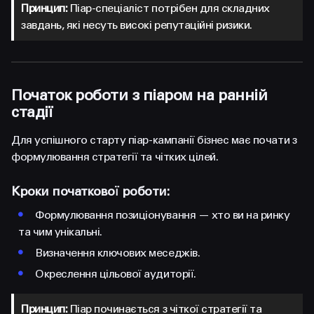
Принцип:
Піар-спеціаліст потрібен для складних
завдань, які несуть високі репутаційні ризики.
Початок роботи з піаром на ранній
стадії
Для успішного старту піар-кампанії бізнес має почати з
формулювання стратегії та чітких цілей.
Кроки початкової роботи:
•
Формулювання позиціонування — хто ви на ринку
та чим унікальні.
•
Визначення ключових меседжів.
•
Окреслення цільової аудиторії.
Принцип:
Піар починається з чіткої стратегії та