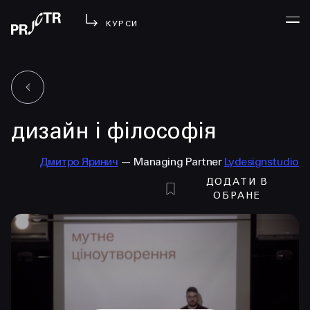
КУРСИ
УВІЙТИ
дизайн і філософія
МЕНЮ
у проджі
Дмитро Яринич
— Managing Partner
Lydesignstudio
бібліотека
ДОДАТИ В
менторство
ОБРАНЕ
lezo
блог
вийти