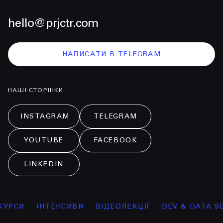
hello@prjctr.com
НАПИСАТИ В TELEGRAM
НАШІ СТОРІНКИ
INSTAGRAM
TELEGRAM
YOUTUBE
FACEBOOK
LINKEDIN
РСИ
ІНТЕНСИВИ
ВІДЕОЛЕКЦІЇ
DEV & DATA SCIE