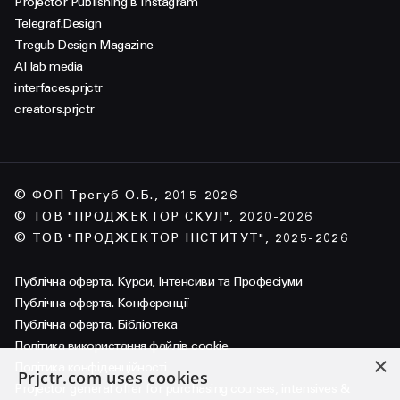
Projector Publisnihg в Instagram
Telegraf.Design
Tregub Design Magazine
AI lab media
interfaces.prjctr
creators.prjctr
© ФОП Трегуб О.Б., 2015-2026
© ТОВ "ПРОДЖЕКТОР СКУЛ", 2020-2026
© ТОВ "ПРОДЖЕКТОР ІНСТИТУТ", 2025-2026
Публічна оферта. Курси, Інтенсиви та Професіуми
Публічна оферта. Конференції
Публічна оферта. Бібліотека
Політика використання файлів cookie
×
Політика конфіденційності
Prjctr.com uses cookies
Projector general offer for purchasing courses, intensives &