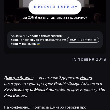
ПРИДБАТИ ПІДПИСКУ
за 208 ₴ на місяць (оплата щорічно)
Архівне. Ми у процесі перезапису всіх
лекцій, а поки ви можете відфільтрувати
ВІДФІЛЬТРУВАТИ
лекції українською
19 травня 2018
КОНТАКТИ
+38 097 015 92 72
+38 099 236 68 38
Дмитро Яринич
— креативний директор
Hooga
,
викладач та куратор курсу Graphic Design Advanced в
hello@prjctr.com
Kyiv Academy of Media Arts
, майстер друку проекту
The
Print Burrow
.
INSTAGRAM
TELEGRAM
YOUTUBE
На конференції Formacia Дмитро говорив про