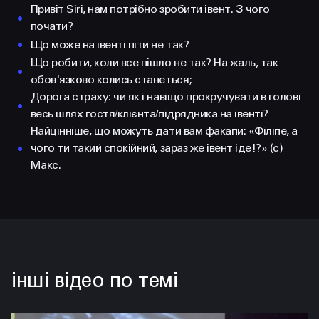
Привіт Siri, нам потрібно зробити івент. З чого
почати?
Що може на івенті піти не так?
Що робити, коли все пішло не так? На жаль, так
обов'язково колись станеться;
Дорога страху: чи як і навіщо прокручувати в голові
весь шлях гостя/клієнта/підрядника на івенті?
Найцінніше, що можуть дати вам факапи: «Філіпе, а
чого ти такий спокійний, зараз же івент іде!?» (с)
Макс.
інші відео по темі