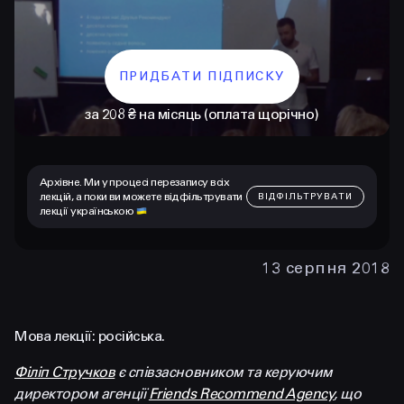
ПРИДБАТИ ПІДПИСКУ
за 208 ₴ на місяць (оплата щорічно)
Архівне. Ми у процесі перезапису всіх
лекцій, а поки ви можете відфільтрувати
ВІДФІЛЬТРУВАТИ
лекції українською
КОНТАКТИ
+38 097 015 92 72
13 серпня 2018
+38 099 236 68 38
hello@prjctr.com
Мова лекції: російська.
Філіп Стручков
є співзасновником та керуючим
INSTAGRAM
TELEGRAM
YOUTUBE
директором агенції
Friends Recommend Agency
, що