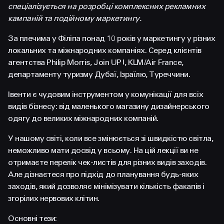
FACEBOOK
LINKEDIN
спеціалізується на розробці комплексних рекламних
кампаній та подійному маркетингу.
За плечима у Філіпа понад 10 років у маркетингу у різних
локальних та міжнародних компаніях. Серед клієнтів
агентства Philip Morris, Join UP!, KLM/Air France,
департаменту туризму Дубаї, Ізраїлю, Туреччини.
Івенти є чудовим інструментом у комунікації для всіх
видів бізнесу: від маленького магазину дизайнерського
одягу до великих міжнародних компаній.
У нашому світі, коли все змінюється зі швидкістю світла,
неможливо мати досвід у всьому. На цій лекції ви не
отримаєте перелік чек-листів для різних видів заходів.
Але дізнаєтеся про підхід до планування будь-яких
заходів, який дозволяє мінімізувати кількість факапів і
згорілих нервових клітин.
Основні тези: