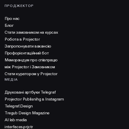
ПРОДЖЕКТОР
Про нас
Блог
Стати замовником на курсах
Робота в Projector
Запропонувати вакансію
Профорієнтаційний бот
Меморандум про співпрацю
між Projector і Замовником
Стати куратором у Projector
МЕДІА
Друковані артбуки Telegraf
Projector Publisnihg в Instagram
Telegraf.Design
Tregub Design Magazine
AI lab media
interfaces.prjctr