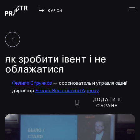
КУРСИ
УВІЙТИ
як зробити івент і не
МЕНЮ
у проджі
облажатися
бібліотека
Филипп Стручков
— сооснователь и управляющий
менторство
директор
Friends Recommend Agency
lezo
ДОДАТИ В
блог
ОБРАНЕ
вийти