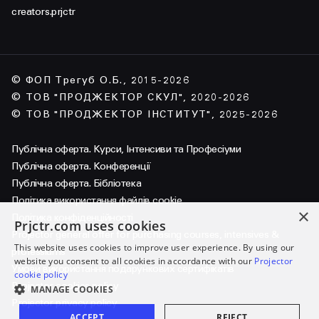
creators.prjctr
© ФОП Трегуб О.Б., 2015-2026
© ТОВ "ПРОДЖЕКТОР СКУЛ", 2020-2026
© ТОВ "ПРОДЖЕКТОР ІНСТИТУТ", 2025-2026
Публічна оферта. Курси, Інтенсиви та Професіуми
Публічна оферта. Конференції
Публічна оферта. Бібліотека
Політика використання файлів cookie
×
Політика конфіденційності
Prjctr.com uses cookies
Projector general offer for purchasing courses, intensives &
This website uses cookies to improve user experience. By using our
professiums
website you consent to all cookies in accordance with our
Projector
Умови використання подарункових сертифікатів
cookie policy
Projector cookies policy
MANAGE COOKIES
Projector privacy policy
ACCEPT
REJECT