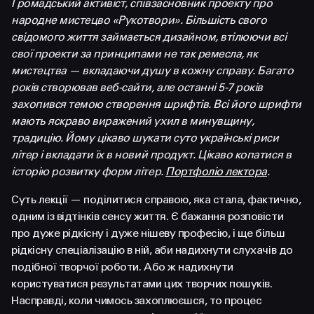
Громадський активіст, співзасновник проекту про
FACEBOOK
LINKEDIN
народне мистецво «Рукотвори». Більшість свого
свідомого життя займається дизайном, втілюючи всі
свої проекти за принципами не так ремесла, як
мистецтва — вкладаючи душу в кожну справу. Багато
років створював веб-сайти, але останні 5-7 років
захопився темою створення шрифтів. Всі його шрифти
мають яскраво виражений ухил в минувщину,
традицію. Йому цікаво шукати суто українські риси
літер і вкладати їх в новий продукт. Цікаво копатися в
історію розвитку форм літер.
Портфоліо лектора
.
Суть лекції — поділитися справою, яка стала, фактично,
одним із відтінків сенсу життя. Є бажання розповісти
про дуже рідкісну і дуже нішеву професію, і ще більш
рідкісну спеціалізацію в ній, аби надихнути слухачів до
подібної творчої роботи. Або ж надихнути
користуватися результатами цих творчих пошуків.
Насправді, коли чимось захоплюєшся, то процес