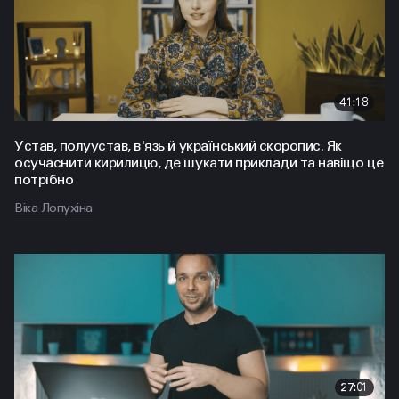
41:18
Устав, полуустав, в'язь й український скоропис. Як
осучаснити кирилицю, де шукати приклади та навіщо це
потрібно
Віка Лопухіна
27:01