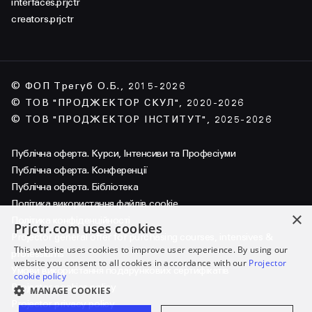
interfaces.prjctr
creators.prjctr
© ФОП Трегуб О.Б., 2015-2026
© ТОВ "ПРОДЖЕКТОР СКУЛ", 2020-2026
© ТОВ "ПРОДЖЕКТОР ІНСТИТУТ", 2025-2026
Публічна оферта. Курси, Інтенсиви та Професіуми
Публічна оферта. Конференції
Публічна оферта. Бібліотека
Політика використання файлів cookie
×
Політика конфіденційності
Prjctr.com uses cookies
Projector general offer for purchasing courses, intensives &
This website uses cookies to improve user experience. By using our
professiums
website you consent to all cookies in accordance with our
Projector
Умови використання подарункових сертифікатів
cookie policy
Projector cookies policy
MANAGE COOKIES
Projector privacy policy