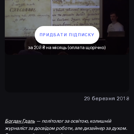
ПРИДБАТИ ПІДПИСКУ
за 208 ₴ на місяць (оплата щорічно)
КОНТАКТИ
+38 097 015 92 72
+38 099 236 68 38
29 березня 2018
hello@prjctr.com
Богдан Гдаль
— політолог за освітою, колишній
INSTAGRAM
TELEGRAM
YOUTUBE
журналіст за досвідом роботи, але дизайнер за духом.