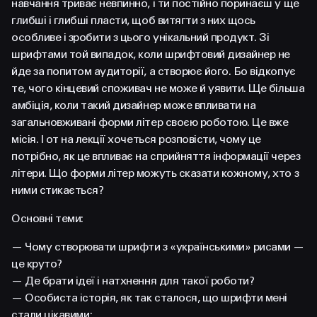
навчання триває невпинно, і ти постійно поринаєш у ще
глибші і глибші пласти, щоб витягти з них щось
особливе і зробити з цього унікальний продукт. Зі
шрифтами той випадок, коли шрифтовий дизайнер не
йде за попитом аудиторії, а створює його. Бо відкопує
те, чого кінцевий споживач не може й уявити. Ще більша
амбіція, коли такий дизайнер може впливати на
загальновживані форми літер своєю роботою. Це вже
місія. І от на лекції хочеться розповісти, чому це
потрібно, як це впливає на сприйняття інформації через
літери. Що форми літер можуть сказати кожному, хто з
ними стикається?
Основні теми:
— Чому створювати шрифти з «українськими» рисами —
це круто?
— Де брати ідеї і натхнення для такої роботи?
— Особиста історія, як так сталося, що шрифти мені
стали цікавими;