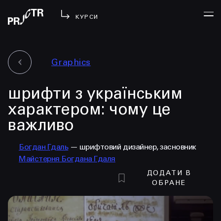
КУРСИ
Graphics
УВІЙТИ
шрифти з українським
МЕНЮ
у проджі
характером: чому це
бібліотека
важливо
менторство
lezo
Богдан Гдаль
— шрифтовий дизайнер, засновник
Майстерня Богдана Гдаля
блог
ДОДАТИ В
вийти
ОБРАНЕ