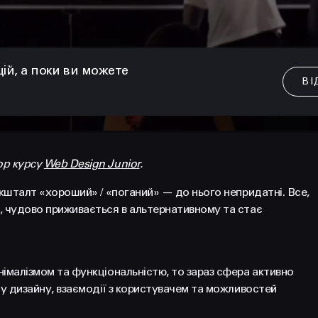
цій, а поки ви можете
ВІ
ор курсу
Web Design Junior
.
 кшталт «хороший» / «поганий» — до нього непридатні. Все,
, чудово приживається в альтернативному та стає
німалізмом та функціональністю, то зараз сфера активно
ду дизайну, взаємодії з користувачем та можливостей