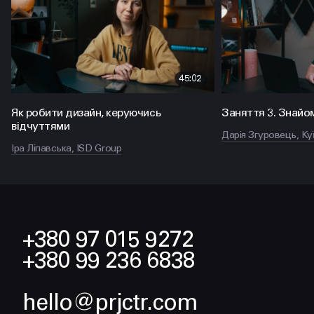
45:02
Як робити дизайн, керуючись
Заняття 3. Знайом
відчуттями
Дарія Згуровець, Kyї
Іра Ліпавська, ISD Group
+380 97 015 9272
+380 99 236 6838
hello@prjctr.com