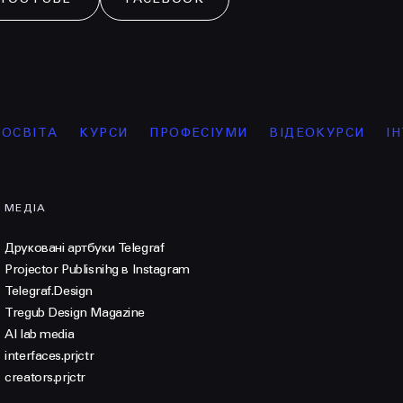
ІТА
КУРСИ
ПРОФЕСІУМИ
ВІДЕОКУРСИ
ІНТЕН
МЕДІА
Друковані артбуки Telegraf
Projector Publisnihg в Instagram
Telegraf.Design
Tregub Design Magazine
AI lab media
interfaces.prjctr
creators.prjctr