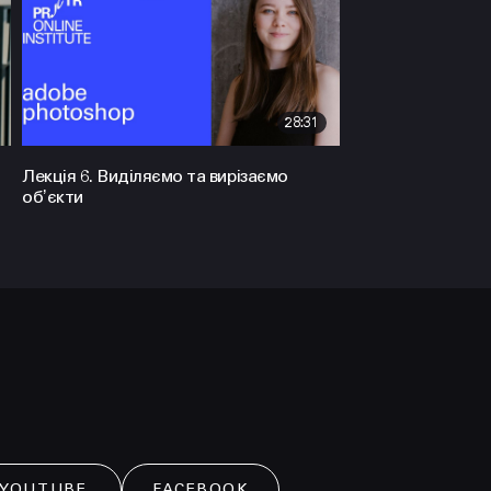
28:31
Лекція 6. Виділяємо та вирізаємо
обʼєкти
YOUTUBE
FACEBOOK