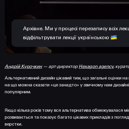
Архівне. Ми у процесі перезапису всіх лек
відфільтрувати лекції українською
Андрій Курочкин
— арт-директор
Hexagon agency
, курат
Альтернативний дизайн цікавий тим, що загальні оцінки на
на що можна сказати «це занадто» у звичному нам дизайні
популярним.
Якщо кілька років тому вся альтернатива обмежувалася мі
розвивається та показує багато цікавих прикладів з погля
верстки.