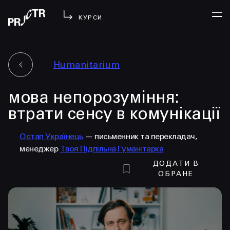
КУРСИ
Humanitarium
УВІЙТИ
мова непорозуміння:
МЕНЮ
у проджі
втрати сенсу в комунікації
бібліотека
Остап Українець
— письменник та перекладач,
менторство
менеджер
Твоя Підпільна Гуманітарка
lezo
ДОДАТИ В
блог
ОБРАНЕ
вийти