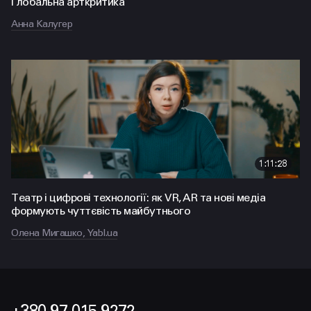
Глобальна арткритика
Анна Калугер
1:11:28
Театр і цифрові технології: як VR, AR та нові медіа
формують чуттєвість майбутнього
Олена Мигашко, Yabl.ua