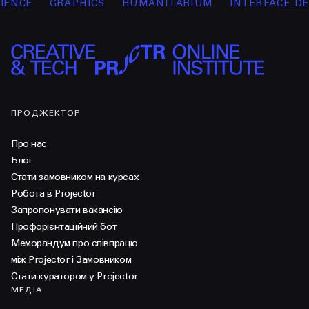
CE
GRAPHICS
HUMANITARIUM
INTERFACE DESI
ПРОДЖЕКТОР
Про нас
Блог
Стати замовником на курсах
Робота в Projector
Запропонувати вакансію
Профорієнтаційний бот
Меморандум про співпрацю
між Projector і Замовником
Стати куратором у Projector
МЕДІА