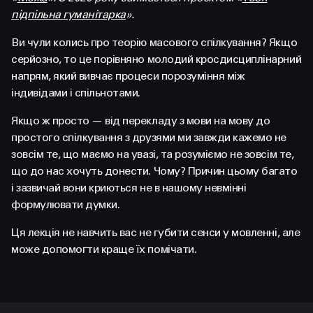
FACEBOOK
LINKEDIN
підпільна гуманітарка
».
Ви чули колись про теорію масового спілкування? Якщо
серйозно, то це порівняно молодий кросдисциплінарний
напрям, який вивчає процеси порозуміння між
індивідами і спільнотами.
Якщо ж просто — від перекладу з мови на мову до
простого спілкування з друзями ми завжди кажемо не
зовсім те, що маємо на увазі, та розуміємо не зовсім те,
що до нас хочуть донести. Чому? Причин цьому багато
і зазвичай вони криються не в нашому невмінні
формулювати думки.
Ця лекція не навчить вас не губити сенси у мовленні, але
може допомогти краще їх помічати.