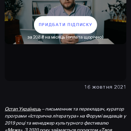
ПРИДБАТИ ПІДПИСКУ
за 208 ₴ на місяць (оплата щорічно)
КОНТАКТИ
+38 097 015 92 72
16 жовтня 2021
+38 099 236 68 38
hello@prjctr.com
Остап Українець
–
письменник
та
перекладач
,
куратор
програми «Історична література» на Форумі видавців у
2019 році та менеджер культурного фестивалю
INSTAGRAM
TELEGRAM
YOUTUBE
«
Межа
». З 2020 року займається проєктом «
Твоя