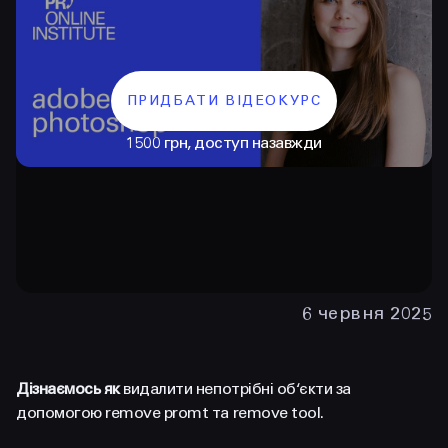
ПРИДБАТИ ВІДЕОКУРС
1500 грн, доступ назавжди
КОНТАКТИ
+38 097 015 92 72
6 червня 2025
+38 099 236 68 38
hello@prjctr.com
Дізнаємось як
видалити непотрібні об‘єкти за
допомогою remove promt та remove tool.
INSTAGRAM
TELEGRAM
YOUTUBE