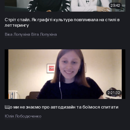
29:42
Стріт стайл. Як графіті культура повпливала на стилі в
леттерингу
Віка Лопухіна
Віта Лопухіна
2:21:32
Що ми не знаємо про автодизайн та боїмося спитати
Юлія Лободюченко