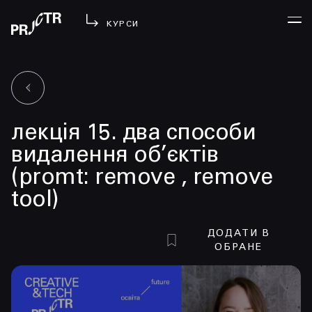
КУРСИ
УВІЙТИ
лекція 15. два способи
МЕНЮ
у проджі
видалення об’єктів
бібліотека
(promt: remove , remove
менторство
tool)
lezo
блог
ДОДАТИ В
ОБРАНЕ
вийти