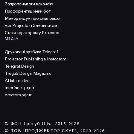
Запропонувати вакансію
Профорієнтаційний бот
Меморандум про співпрацю
між Projector і Замовником
Стати куратором у Projector
МЕДІА
Друковані артбуки Telegraf
Projector Publisnihg в Instagram
Telegraf.Design
Tregub Design Magazine
AI lab media
interfaces.prjctr
creators.prjctr
© ФОП Трегуб О.Б., 2015-2026
© ТОВ "ПРОДЖЕКТОР СКУЛ", 2020-2026