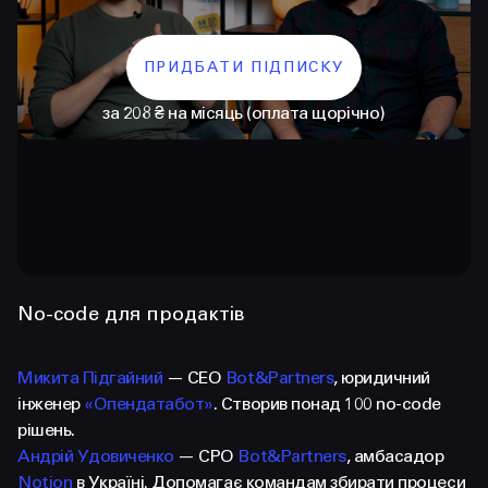
ПРИДБАТИ ПІДПИСКУ
за 208 ₴ на місяць (оплата щорічно)
КОНТАКТИ
+38 097 015 92 72
No-code для продактів
+38 099 236 68 38
Микита Підгайний
— СЕО
Bot&Partners
, юридичний
hello@prjctr.com
інженер
«Опендатабот»
. Створив понад 100 no-code
рішень.
Андрій Удовиченко
— CPO
Bot&Partners
, амбасадор
INSTAGRAM
TELEGRAM
YOUTUBE
Notion
в Україні. Допомагає командам збирати процеси