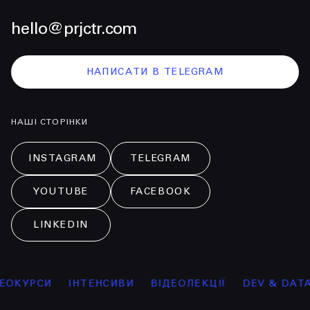
hello@prjctr.com
НАПИСАТИ В TELEGRAM
НАШІ СТОРІНКИ
INSTAGRAM
TELEGRAM
YOUTUBE
FACEBOOK
LINKEDIN
ОКУРСИ
ІНТЕНСИВИ
ВІДЕОЛЕКЦІЇ
DEV & DATA 