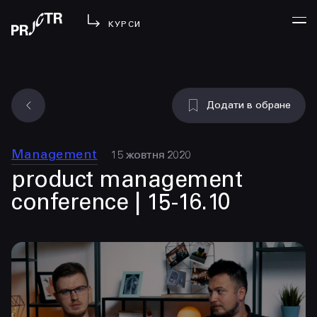
КУРСИ
УВІЙТИ
Додати в обране
МЕНЮ
у проджі
Management
15 жовтня 2020
бібліотека
product management
менторство
conference | 15-16.10
lezo
блог
вийти