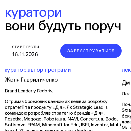
куратори
вони будуть поруч
СТАРТ ГРУПИ
ЗАРЕЄСТРУВАТИСЯ
16.11.2026
куратор
,
автор програми
лек
Женя Гавриличенко
Дми
Brand Leader у
Fedoriv
.
Лек
Отримав бронзових каннських левів за розробку
Пона
стратегії та продукту «Дія». Як Strategic Lead із
Stra
командою розробляв стратегію брендів «Дія»,
боку
Rozetka, Megogo, Robota.ua, NAVI, Concert.ua, Bodo,
лока
Softserve, EPAM, Minecraft for Edu, ISEI, Inventor, Multi
Mast