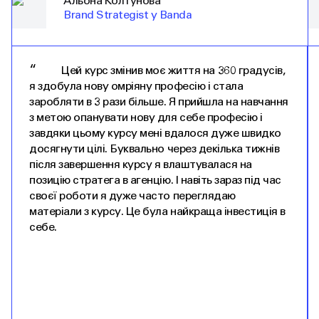
Альона Колтунова
Brand Strategist у Banda
“
Цей курс змінив моє життя на 360 градусів,
я здобула нову омріяну професію і стала
заробляти в 3 рази більше. Я прийшла на навчання
з метою опанувати нову для себе професію і
завдяки цьому курсу мені вдалося дуже швидко
досягнути цілі. Буквально через декілька тижнів
після завершення курсу я влаштувалася на
позицію стратега в агенцію. І навіть зараз під час
своєї роботи я дуже часто переглядаю
матеріали з курсу. Це була найкраща інвестиція в
себе.