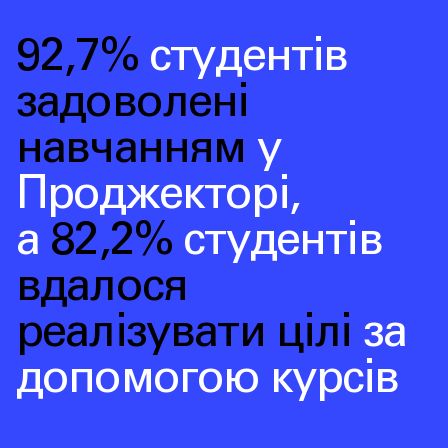
92,7%
студентів
задоволені
навчанням
у
Проджекторі
,
а
82,2%
студентів
вдалося
реалізувати цілі
за
допомогою курсів