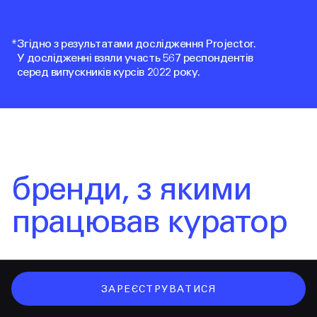
*
Згідно з результатами дослідження Projector.
У дослідженні взяли участь 567 респондентів
серед випускників курсів 2022 року.
бренди, з якими
працював куратор
ЗАРЕЄСТРУВАТИСЯ