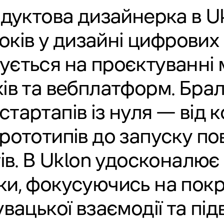
дуктова дизайнерка в
U
оків у дизайні цифрових 
ується на проєктуванні
ів та вебплатформ. Брал
стартапів із нуля — від к
рототипів до запуску по
ів. В Uklon удосконалює
ки, фокусуючись на пок
вацької взаємодії та пі