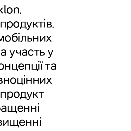
klon
.
продуктів.
 мобільних
а участь у
онцепції та
вноцінних
 продукт
ращенні
двищенні