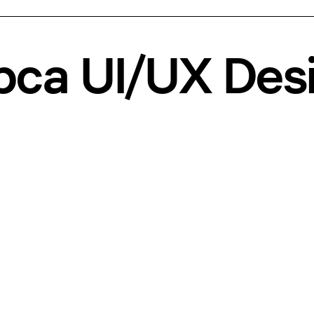
рса
UI/UX Des