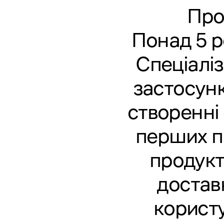
Про
Понад 5 р
Спеціаліз
застосунк
створенні 
перших п
продукт
достав
користу