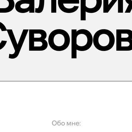
уворо
Обо мне: