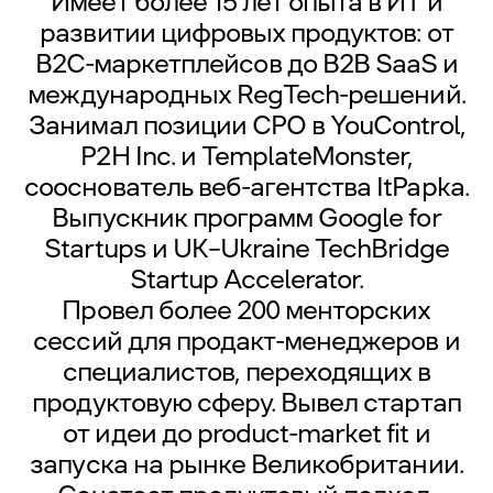
Имеет более 15 лет опыта в ИТ и
развитии цифровых продуктов: от
B2C-маркетплейсов до B2B SaaS и
международных RegTech-решений.
Занимал позиции CPO в YouControl,
P2H Inc. и TemplateMonster,
сооснователь веб-агентства ItPapka.
Выпускник программ Google for
Startups и UK–Ukraine TechBridge
Startup Accelerator.
Провел более 200 менторских
сессий для продакт-менеджеров и
специалистов, переходящих в
продуктовую сферу. Вывел стартап
от идеи до product-market fit и
запуска на рынке Великобритании.