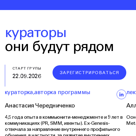
кураторы
они будут рядом
СТАРТ ГРУПЫ
ЗАРЕГИСТРИРОВАТЬСЯ
22.09.2026
кураторка
,
авторка программы
лек
Анастасия Чередниченко
Ал
4,5 года опыта в коммьюнити-менеджменте и 9 лет в
Осн
коммуникациях (PR, SMM, ивенты). Ex-Genesis -
Meta
отвечала за направление внутреннего профильного
обучения, в частности, за развитие внутренних