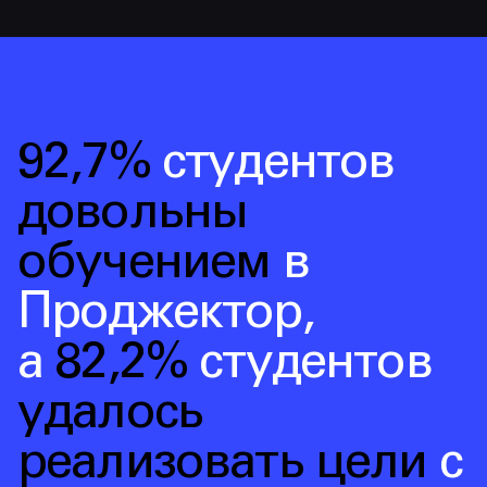
92,7%
студентов
довольны
обучением
в
Проджектор
,
а
82,2%
студентов
удалось
реализовать цели
с