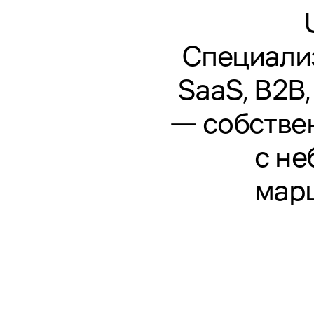
Специализ
SaaS, B2B
— собствен
с н
марш