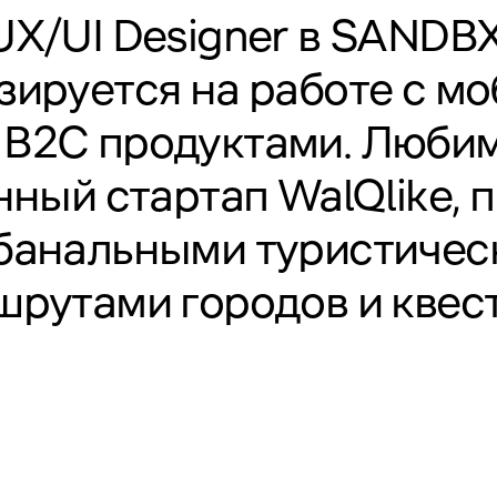
UX/UI Designer в
SANDB
ируется на работе с м
, B2C продуктами. Люби
ный стартап WalQlike,
ебанальными туристичес
рутами городов и квес