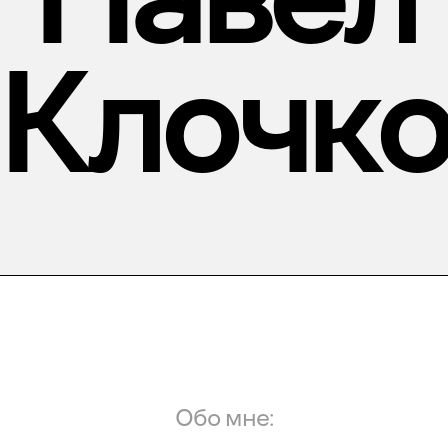
Клочк
Обо мне: