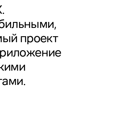
X
.
обильными,
мый проект
 приложение
кими
тами.