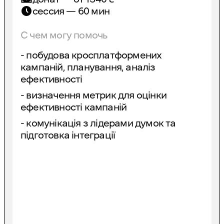
сессия — 60 мин
С чем могу помочь
- побудова кросплатформених
кампаній, планування, аналіз
ефективності
- визначення метрик для оцінки
ефективності кампаній
- комунікація з лідерами думок та
підготовка інтеграції