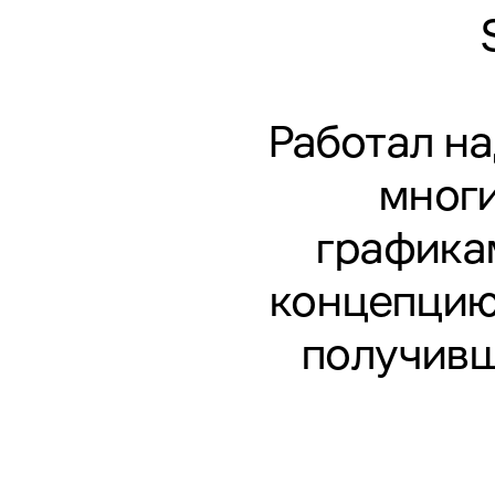
Работал на
мног
графика
концепцию
получивше