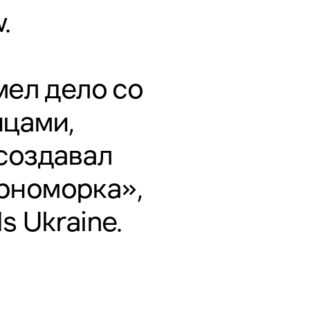
w
.
мел дело со
цами,
создавал
рноморка»,
s Ukraine.