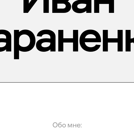
аранен
Обо мне: