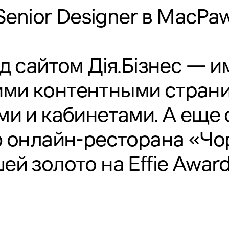
Senior Designer в
MacPa
д сайтом Дія.Бізнес — и
ими контентными страни
ми и кабинетами. А еще 
 онлайн-ресторана «Чо
й золото на Effie Award