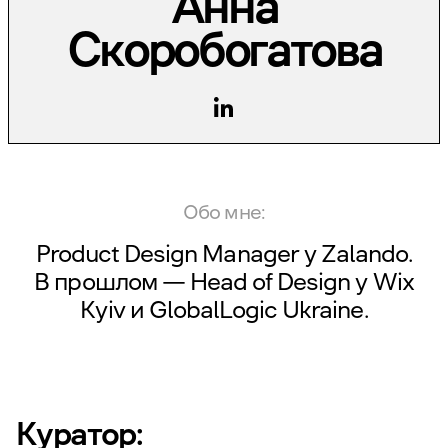
Анна
Скоробогатова
Обо мне:
Product Design Manager у
Zalando
.
В прошлом — Head of Design у
Wix
Kyiv
и
GlobalLogic Ukraine
.
Куратор: