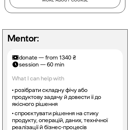
MORE ABOUT COURSE
Mentor:
donate — from
1340
₴
session — 60 min
What I can help with
• розібрати складну фічу або
продуктову задачу й довести її до
якісного рішення
• спроєктувати рішення на стику
продукту, операцій, даних, технічної
реалізації й бізнес-процесів