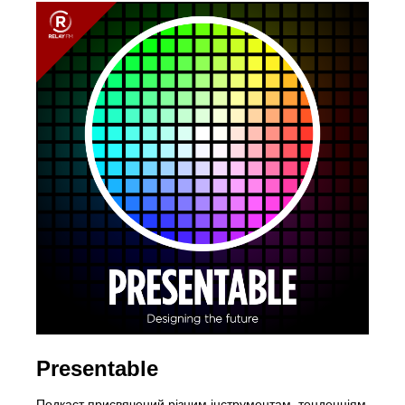
Presentable
Подкаст присвячений різним інструментам, тенденціям