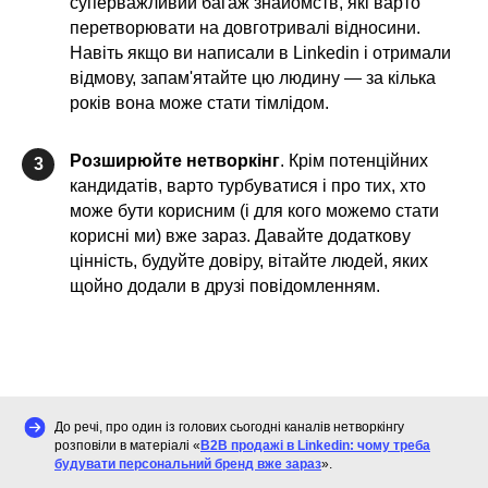
суперважливий багаж знайомств, які варто
перетворювати на довготривалі відносини.
Навіть якщо ви написали в Linkedin і отримали
відмову, запам'ятайте цю людину — за кілька
років вона може стати тімлідом.
Розширюйте нетворкінг
. Крім потенційних
3
кандидатів, варто турбуватися і про тих, хто
може бути корисним (і для кого можемо стати
корисні ми) вже зараз. Давайте додаткову
цінність, будуйте довіру, вітайте людей, яких
щойно додали в друзі повідомленням.
До речі, про один із голових сьогодні каналів нетворкінгу
розповіли в матеріалі «
B2B продажі в Linkedin: чому треба
будувати персональний бренд вже зараз
».