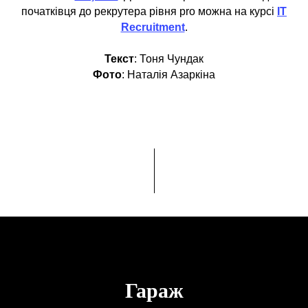
початківця до рекрутера рівня pro можна на курсі
IT
Recruitment
.
Текст
: Тоня Чундак
Фото
: Наталія Азаркіна
Гараж