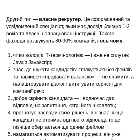
Другий тип —
власне рекрутер
. Це сформований та
усвідомлений спеціаліст, який має досвід близько 1-2
років та власні напрацьовані інструкції. Такого
фахівця розшукують 80-90% компаній,
і ось чому
:
чітко володіє ІТ-термінологією — і вже не сплутає
Java з Javascript;
знає, де шукати кандидатів: спілкується без фейлів
та навчився «продавати вакансію» — не спамити, а
налаштовувати діалог і витягувати корисні для
компанії речі;
добре скрінить кандидата — і водночас дає
відповіді на запитання, котрі його цікавлять;
прогнозує наслідки своїх рішень: він знає, якщо
кандидат не отримає від нього відповіді, то це
пізніше обертається ще одним фейлом;
намагається автоматизувати процеси: він уже