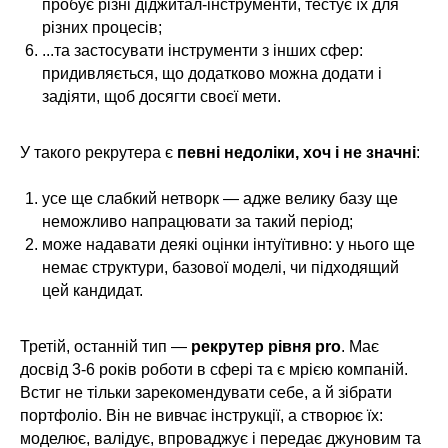
пробує різні діджитал-інструменти, тестує їх для
різних процесів;
...та застосувати інструменти з інших сфер:
придивляється, що додатково можна додати і
задіяти, щоб досягти своєї мети.
У такого рекрутера є
певні недоліки, хоч і не значні
:
усе ще слабкий нетворк — адже велику базу ще
неможливо напрацювати за такий період;
може надавати деякі оцінки інтуїтивно: у нього ще
немає структури, базової моделі, чи підходящий
цей кандидат.
Третій, останній тип —
рекрутер рівня pro
. Має
досвід 3-6 років роботи в сфері та є мрією компаній.
Встиг не тільки зарекомендувати себе, а й зібрати
портфоліо. Він не вивчає інструкції, а створює їх:
моделює, валідує, впроваджує і передає джуновим та