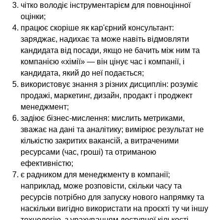
чітко володіє інструментарієм для повноцінної
оцінки;
працює скоріше як кар'єрний консультант:
заряджає, надихає та може навіть відмовляти
кандидата від посади, якщо не бачить між ним та
компанією «хімії» — він цінує час і компанії, і
кандидата, який до неї подається;
використовує знання з різних дисциплін: розуміє
продажі, маркетинг, дизайн, продакт і проджект
менеджмент;
задіює бізнес-мислення: мислить метриками,
зважає на дані та аналітику; вимірює результат не
кількістю закритих вакансій, а витраченими
ресурсами (час, гроші) та отриманою
ефективністю;
є радником для менеджменту в компанії;
наприклад, може розповісти, скільки часу та
ресурсів потрібно для запуску нового напрямку та
наскільки вигідно використати на проєкті ту чи іншу
технологію, з урахуванням доступної кількості