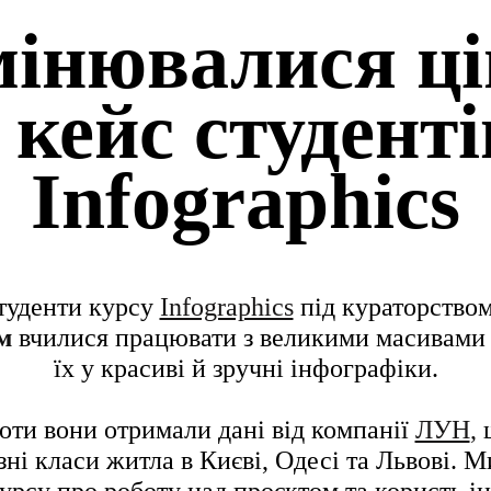
мінювалися ці
 кейс студенті
Infographics
студенти курсу
Infographics
під кураторством
м
вчилися працювати з великими масивами 
їх у красиві й зручні інфографіки.
боти вони отримали дані від компанії
ЛУН
,
щ
зні класи житла в Києві, Одесі та Львові.