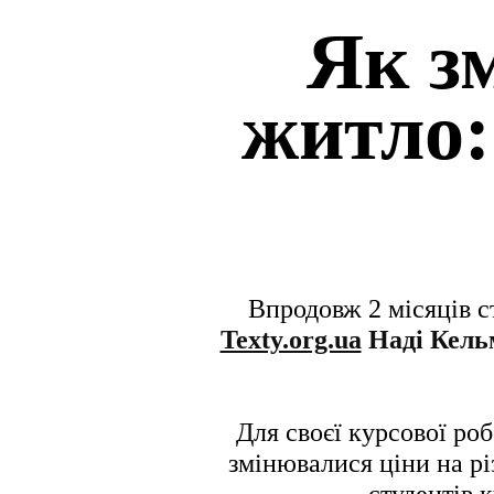
Як з
житло:
Впродовж 2 місяців 
Texty.org.ua
Наді Кель
Для своєї курсової ро
змінювалися ціни на рі